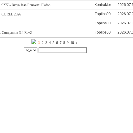
Kontraktor
2026.07.
9277 - Biaya Jasa Renovasi Plafon...
Foplips00
2026.07.
 + COREL 2026
Foplips00
2026.07.
Foplips00
2026.07.
Companion 3.4 Rev2
1
2
3
4
5
6
7
8
9
10