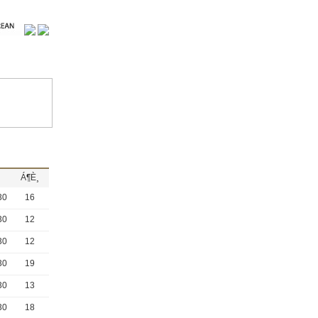
Á¶È¸
30
16
30
12
30
12
30
19
30
13
30
18