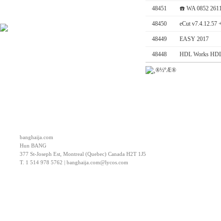
48451
☎️ WA 0852 2611 
48450
eCut v7.4.12.57
48449
EASY 2017
48448
HDL Works HDL 
banghaija.com
Hun BANG
377 St-Joseph Est, Montreal (Quebec) Canada H2T 1J5
T. 1 514 978 5762 | banghaija.com@lycos.com