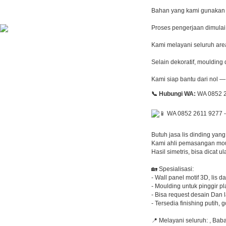
Bahan yang kami gunakan m
Proses pengerjaan dimulai 
Kami melayani seluruh are
Selain dekoratif, mouldin
Kami siap bantu dari nol 
📞 Hubungi WA:
WA 0852 2
Butuh jasa lis dinding yang
Kami ahli pemasangan moul
Hasil simetris, bisa dicat 
🏡 Spesialisasi:
- Wall panel motif 3D, lis da
- Moulding untuk pinggir pl
- Bisa request desain Dan 
- Tersedia finishing putih, 
📍 Melayani seluruh: , Ba