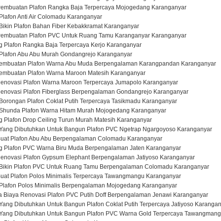
Pembuatan Plafon Rangka Baja Terpercaya Mojogedang Karanganyar
Plafon Anti Air Colomadu Karanganyar
Bikin Plafon Bahan Fiber Kebakkramat Karanganyar
 Pembuatan Plafon PVC Untuk Ruang Tamu Karanganyar Karanganyar
g Plafon Rangka Baja Terpercaya Kerjo Karanganyar
 Plafon Abu Abu Murah Gondangrejo Karanganyar
f Pembuatan Plafon Warna Abu Muda Berpengalaman Karangpandan Karanganyar
 Pembuatan Plafon Warna Maroon Matesih Karanganyar
enovasi Plafon Warna Maroon Terpercaya Jumapolo Karanganyar
enovasi Plafon Fiberglass Berpengalaman Gondangrejo Karanganyar
Borongan Plafon Coklat Putih Terpercaya Tasikmadu Karanganyar
 Shunda Plafon Warna Hitam Murah Mojogedang Karanganyar
 Plafon Drop Ceiling Turun Murah Matesih Karanganyar
 Yang Dibutuhkan Untuk Bangun Plafon PVC Ngetrap Ngargoyoso Karanganyar
Buat Plafon Abu Abu Berpengalaman Colomadu Karanganyar
g Plafon PVC Warna Biru Muda Berpengalaman Jaten Karanganyar
enovasi Plafon Gypsum Elephant Berpengalaman Jatiyoso Karanganyar
a Bikin Plafon PVC Untuk Ruang Tamu Berpengalaman Colomadu Karanganyar
Buat Plafon Polos Minimalis Terpercaya Tawangmangu Karanganyar
 Plafon Polos Minimalis Berpengalaman Mojogedang Karanganyar
a Biaya Renovasi Plafon PVC Putih Doff Berpengalaman Jenawi Karanganyar
Yang Dibutuhkan Untuk Bangun Plafon Coklat Putih Terpercaya Jatiyoso Karanga
a Yang Dibutuhkan Untuk Bangun Plafon PVC Warna Gold Terpercaya Tawangman