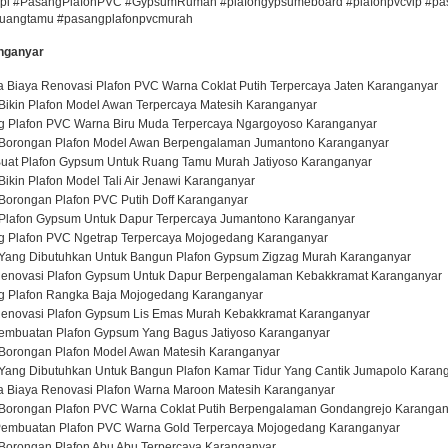
api #PasangPlafonPVC #GypsumRumah #plafongypsumeboard #plafonpvcvip #pasa
sruangtamu #pasangplafonpvcmurah
anganyar
 Biaya Renovasi Plafon PVC Warna Coklat Putih Terpercaya Jaten Karanganyar
Bikin Plafon Model Awan Terpercaya Matesih Karanganyar
g Plafon PVC Warna Biru Muda Terpercaya Ngargoyoso Karanganyar
a Borongan Plafon Model Awan Berpengalaman Jumantono Karanganyar
Buat Plafon Gypsum Untuk Ruang Tamu Murah Jatiyoso Karanganyar
ikin Plafon Model Tali Air Jenawi Karanganyar
Borongan Plafon PVC Putih Doff Karanganyar
 Plafon Gypsum Untuk Dapur Terpercaya Jumantono Karanganyar
g Plafon PVC Ngetrap Terpercaya Mojogedang Karanganyar
 Yang Dibutuhkan Untuk Bangun Plafon Gypsum Zigzag Murah Karanganyar
Renovasi Plafon Gypsum Untuk Dapur Berpengalaman Kebakkramat Karanganyar
g Plafon Rangka Baja Mojogedang Karanganyar
Renovasi Plafon Gypsum Lis Emas Murah Kebakkramat Karanganyar
 Pembuatan Plafon Gypsum Yang Bagus Jatiyoso Karanganyar
 Borongan Plafon Model Awan Matesih Karanganyar
 Yang Dibutuhkan Untuk Bangun Plafon Kamar Tidur Yang Cantik Jumapolo Karan
a Biaya Renovasi Plafon Warna Maroon Matesih Karanganyar
 Borongan Plafon PVC Warna Coklat Putih Berpengalaman Gondangrejo Karangan
 Pembuatan Plafon PVC Warna Gold Terpercaya Mojogedang Karanganyar
 Borongan Plafon Abu Abu Terpercaya Karanganyar