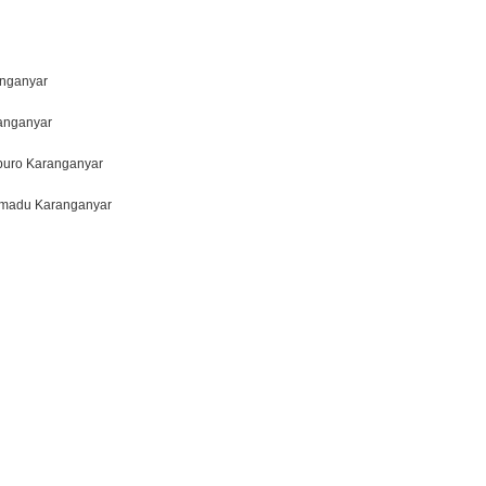
anganyar
anganyar
ipuro Karanganyar
kmadu Karanganyar