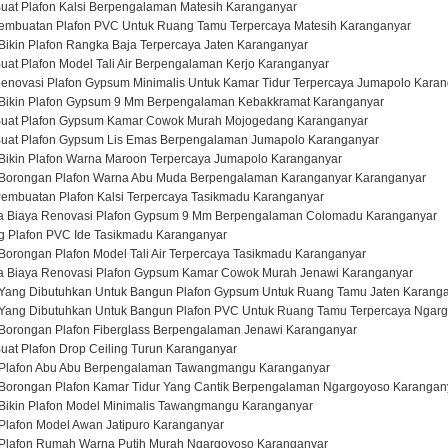
Buat Plafon Kalsi Berpengalaman Matesih Karanganyar
 Pembuatan Plafon PVC Untuk Ruang Tamu Terpercaya Matesih Karanganyar
Bikin Plafon Rangka Baja Terpercaya Jaten Karanganyar
uat Plafon Model Tali Air Berpengalaman Kerjo Karanganyar
enovasi Plafon Gypsum Minimalis Untuk Kamar Tidur Terpercaya Jumapolo Kara
 Bikin Plafon Gypsum 9 Mm Berpengalaman Kebakkramat Karanganyar
 Buat Plafon Gypsum Kamar Cowok Murah Mojogedang Karanganyar
Buat Plafon Gypsum Lis Emas Berpengalaman Jumapolo Karanganyar
 Bikin Plafon Warna Maroon Terpercaya Jumapolo Karanganyar
a Borongan Plafon Warna Abu Muda Berpengalaman Karanganyar Karanganyar
Pembuatan Plafon Kalsi Terpercaya Tasikmadu Karanganyar
pa Biaya Renovasi Plafon Gypsum 9 Mm Berpengalaman Colomadu Karanganyar
g Plafon PVC Ide Tasikmadu Karanganyar
Borongan Plafon Model Tali Air Terpercaya Tasikmadu Karanganyar
pa Biaya Renovasi Plafon Gypsum Kamar Cowok Murah Jenawi Karanganyar
 Yang Dibutuhkan Untuk Bangun Plafon Gypsum Untuk Ruang Tamu Jaten Karang
 Yang Dibutuhkan Untuk Bangun Plafon PVC Untuk Ruang Tamu Terpercaya Ngar
 Borongan Plafon Fiberglass Berpengalaman Jenawi Karanganyar
uat Plafon Drop Ceiling Turun Karanganyar
t Plafon Abu Abu Berpengalaman Tawangmangu Karanganyar
 Borongan Plafon Kamar Tidur Yang Cantik Berpengalaman Ngargoyoso Karangan
 Bikin Plafon Model Minimalis Tawangmangu Karanganyar
Plafon Model Awan Jatipuro Karanganyar
 Plafon Rumah Warna Putih Murah Ngargoyoso Karanganyar