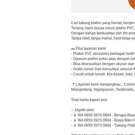
Cari tukang plafon yang hemat, berpe
Tenang, kami punya solusi plafon PVC 
Dengan bahan berkualitas dan tim pro
Tanpa ribet, tanpa mahal, hasil tetap w
🧱 Fitur layanan kami:
- Plafon PVC ekonomis berbagai motif
- Gypsum plafon polos atau dengan lis
- Bisa disesuaikan dengan ukuran dan 
- Gratis survei Dan konsultasi seluruh
- Cocok untuk rumah, kos-kosan, toko,
📍 Layanan kami menjangkau: , Coloma
Mojogedang, Ngargoyoso, Tasikmadu
Siap bantu kapan pun
✨ Dipilih oleh:
- 📱 WA 0859 3970 0884 - Berapa Bia
- 📱 WA 0859 3970 0884 - Biaya Bikin
- 📱 WA 0859 3970 0884 - Tukang Pla