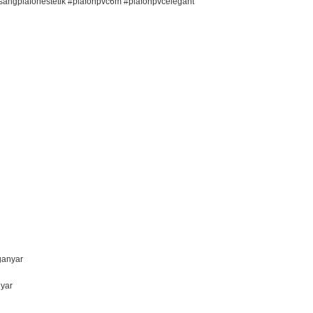
ngplafonestetik #plafonpvc6m #plafonpvcelegant
ganyar
yar