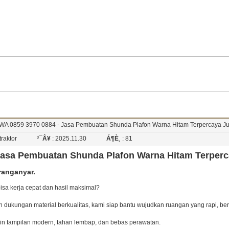
 WA 0859 3970 0884 - Jasa Pembuatan Shunda Plafon Warna Hitam Terpercaya J
ontraktor
³¯Â¥
: 2025.11.30
Á¶È¸
: 81
 Jasa Pembuatan Shunda Plafon Warna Hitam Terper
ranganyar.
isa kerja cepat dan hasil maksimal?
dukungan material berkualitas, kami siap bantu wujudkan ruangan yang rapi, ber
in tampilan modern, tahan lembap, dan bebas perawatan.