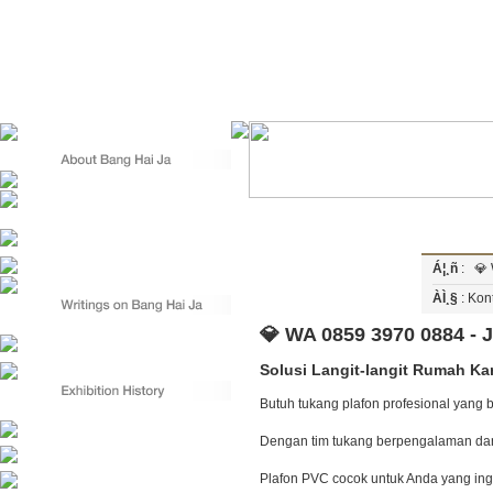
Á¦¸ñ
:
💎
ÀÌ¸§
: K
💎 WA 0859 3970 0884 -
Solusi Langit-langit Rumah Ka
Butuh tukang plafon profesional yang b
Dengan tim tukang berpengalaman dan 
Plafon PVC cocok untuk Anda yang ing