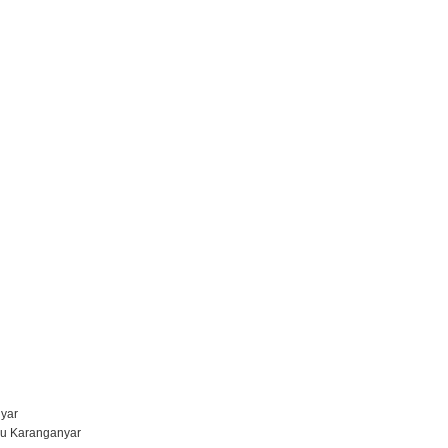
nyar
gu Karanganyar