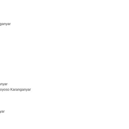
nganyar
anyar
goyoso Karanganyar
yar