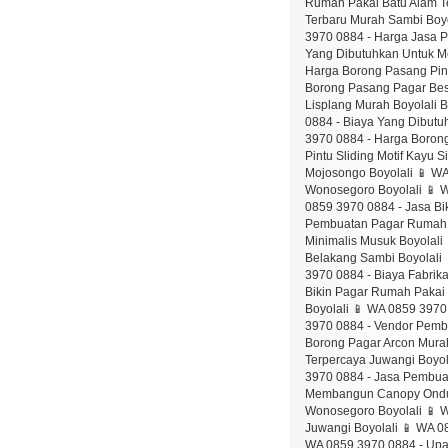
Rumah Pakai Batu Alam Te
Terbaru Murah Sambi Boyo
3970 0884 - Harga Jasa P
Yang Dibutuhkan Untuk M
Harga Borong Pasang Pin
Borong Pasang Pagar Besi
Lisplang Murah Boyolali 
0884 - Biaya Yang Dibut
3970 0884 - Harga Boron
Pintu Sliding Motif Kayu 
Mojosongo Boyolali 📱 W
Wonosegoro Boyolali 📱 
0859 3970 0884 - Jasa Bi
Pembuatan Pagar Rumah Un
Minimalis Musuk Boyolal
Belakang Sambi Boyolali 
3970 0884 - Biaya Fabrika
Bikin Pagar Rumah Pakai 
Boyolali 📱 WA 0859 3970
3970 0884 - Vendor Pembu
Borong Pagar Arcon Mura
Terpercaya Juwangi Boyol
3970 0884 - Jasa Pembua
Membangun Canopy Onduli
Wonosegoro Boyolali 📱 
Juwangi Boyolali 📱 WA 
WA 0859 3970 0884 - Upa