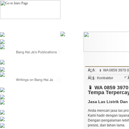
Á¦¸ñ
:
📱 WA 0859 3970 0
ÀÌ¸§
: Kontraktor
³¯
📱 WA 0859 3970
Tempa Terpercay
Jasa Las Listrik Dan 
Anda mencari jasa las pro
Kami hadir dengan layanan
Dengan pengalaman lebih d
presisi, dan tahan lama.