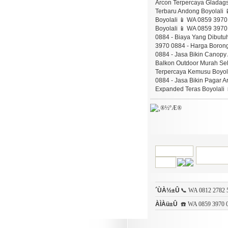
´ÙÀ½±Û
📞 WA 0812 2782 5
ÀÌÀü±Û
☎️ WA 0859 3970 0