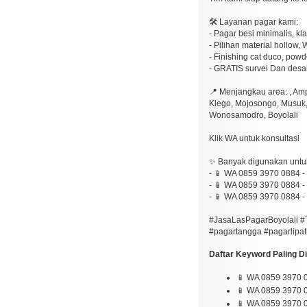
🛠️ Layanan pagar kami:
- Pagar besi minimalis, kl
- Pilihan material hollow, 
- Finishing cat duco, powde
- GRATIS survei Dan desai
📍 Menjangkau area: , Am
Klego, Mojosongo, Musuk,
Wonosamodro, Boyolali
Klik WA untuk konsultasi
✨ Banyak digunakan untu
- 📱 WA 0859 3970 0884 -
- 📱 WA 0859 3970 0884 
- 📱 WA 0859 3970 0884 - 
#JasaLasPagarBoyolali #
#pagartangga #pagarlipat
Daftar Keyword Paling Dic
📱 WA 0859 3970 0
📱 WA 0859 3970 0
📱 WA 0859 3970 08